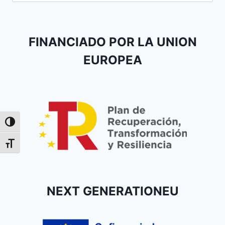
FINANCIADO POR LA UNION
EUROPEA
Alternar alto contraste
Alternar tamaño de letra
NEXT GENERATIONEU